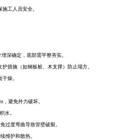
保施工人员安全。
。
设计埋深确定，底部需平整夯实。
支护措施（如钢板桩、木支撑）防止塌方。
面干燥。
.0m，避免外力破坏。
止积水。
避免过度弯曲导致管壁破裂。
后续维护和散热。