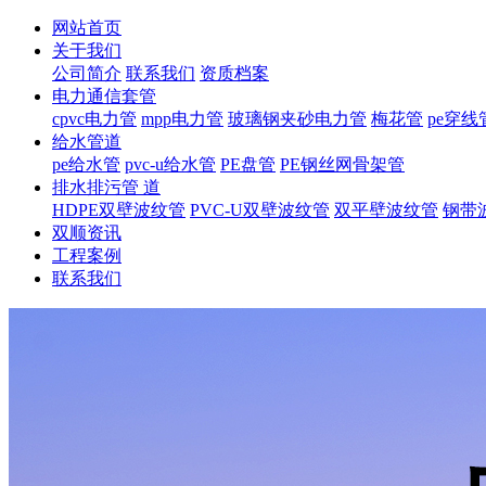
网站首页
关于我们
公司简介
联系我们
资质档案
电力通信套管
cpvc电力管
mpp电力管
玻璃钢夹砂电力管
梅花管
pe穿线
给水管道
pe给水管
pvc-u给水管
PE盘管
PE钢丝网骨架管
排水排污管 道
HDPE双壁波纹管
PVC-U双壁波纹管
双平壁波纹管
钢带
双顺资讯
工程案例
联系我们