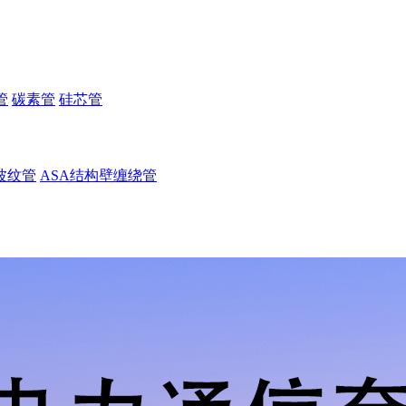
管
碳素管
硅芯管
波纹管
ASA结构壁缠绕管