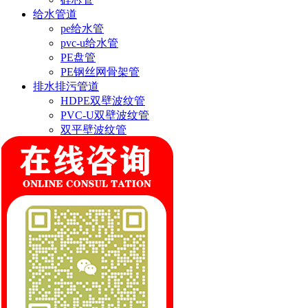
给水管道
pe给水管
pvc-u给水管
PE盘管
PE钢丝网骨架管
排水排污管道
HDPE双壁波纹管
PVC-U双壁波纹管
双平壁波纹管
钢带波纹管
ASA结构壁缠绕管
联系我们
郑州市双顺塑业有限公司
联系人:缪经理
手机:18569973955
邮箱:519050916@qq.com