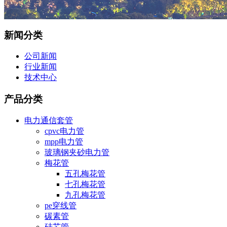
新闻分类
公司新闻
行业新闻
技术中心
产品分类
电力通信套管
cpvc电力管
mpp电力管
玻璃钢夹砂电力管
梅花管
五孔梅花管
七孔梅花管
九孔梅花管
pe穿线管
碳素管
硅芯管