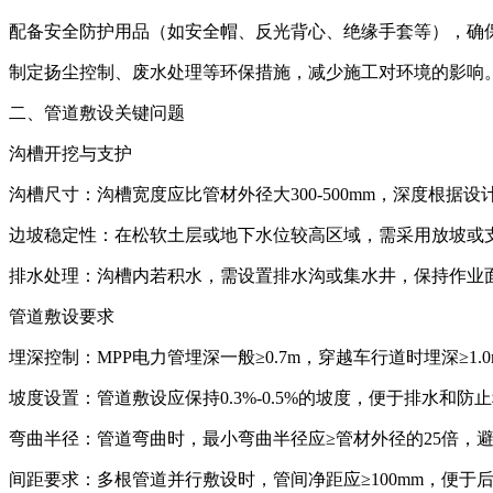
配备安全防护用品（如安全帽、反光背心、绝缘手套等），确
制定扬尘控制、废水处理等环保措施，减少施工对环境的影响
二、管道敷设关键问题
沟槽开挖与支护
沟槽尺寸：沟槽宽度应比管材外径大300-500mm，深度根据
边坡稳定性：在松软土层或地下水位较高区域，需采用放坡或
排水处理：沟槽内若积水，需设置排水沟或集水井，保持作业
管道敷设要求
埋深控制：MPP电力管埋深一般≥0.7m，穿越车行道时埋深≥1
坡度设置：管道敷设应保持0.3%-0.5%的坡度，便于排水和防
弯曲半径：管道弯曲时，最小弯曲半径应≥管材外径的25倍，
间距要求：多根管道并行敷设时，管间净距应≥100mm，便于