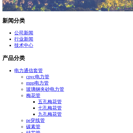
新闻分类
公司新闻
行业新闻
技术中心
产品分类
电力通信套管
cpvc电力管
mpp电力管
玻璃钢夹砂电力管
梅花管
五孔梅花管
七孔梅花管
九孔梅花管
pe穿线管
碳素管
硅芯管