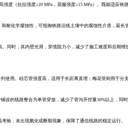
实现了高强度（抗拉强度≥20 MPa，屈服强度≥15 MPa）。既能
适用）和耐化学腐蚀性，可抵御铁路沿线土壤中的腐蚀性介质，延长
高。同时，其内壁光滑，穿缆阻力小，减少了施工难度和后期维
管并列使用。硅芯管强度高，适用于长距离直埋；梅花管则用于分
管铺设的线路整合为单管穿放，减少了管沟开挖量30%以上，同
低温考验，未出现脆化或断裂现象，保障了通信线路的稳定运行。