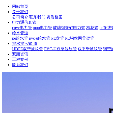
网站首页
关于我们
公司简介
联系我们
资质档案
电力通信套管
cpvc电力管
mpp电力管
玻璃钢夹砂电力管
梅花管
pe穿线
给水管道
pe给水管
pvc-u给水管
PE盘管
PE钢丝网骨架管
排水排污管 道
HDPE双壁波纹管
PVC-U双壁波纹管
双平壁波纹管
钢带
双顺资讯
工程案例
联系我们