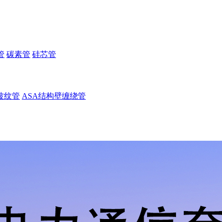
管
碳素管
硅芯管
波纹管
ASA结构壁缠绕管