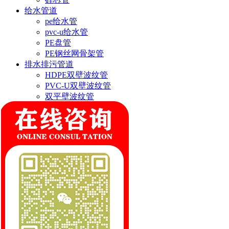
给水管道
pe给水管
pvc-u给水管
PE盘管
PE钢丝网骨架管
排水排污管道
HDPE双壁波纹管
PVC-U双壁波纹管
双平壁波纹管
钢带波纹管
ASA结构壁缠绕管
联系我们
郑州市双顺塑业有限公司
联系人:缪经理
手机:18569973955
邮箱:519050916@qq.com