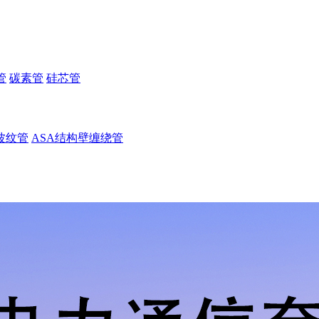
管
碳素管
硅芯管
波纹管
ASA结构壁缠绕管