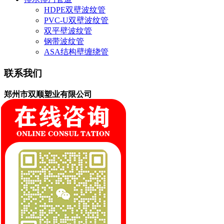
HDPE双壁波纹管
PVC-U双壁波纹管
双平壁波纹管
钢带波纹管
ASA结构壁缠绕管
联系我们
郑州市双顺塑业有限公司
联系人:缪经理
手机:18569973955
邮箱:519050916@qq.com
网址:www.hnsssj.com
地址:新郑市辛店镇后高庄村