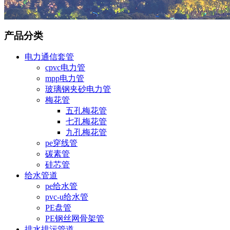
产品分类
电力通信套管
cpvc电力管
mpp电力管
玻璃钢夹砂电力管
梅花管
五孔梅花管
七孔梅花管
九孔梅花管
pe穿线管
碳素管
硅芯管
给水管道
pe给水管
pvc-u给水管
PE盘管
PE钢丝网骨架管
排水排污管道