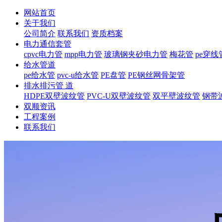
网站首页
关于我们
公司简介
联系我们
资质档案
电力通信套管
cpvc电力管
mpp电力管
玻璃钢夹砂电力管
梅花管
pe穿线
给水管道
pe给水管
pvc-u给水管
PE盘管
PE钢丝网骨架管
排水排污管 道
HDPE双壁波纹管
PVC-U双壁波纹管
双平壁波纹管
钢带
双顺资讯
工程案例
联系我们