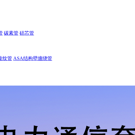
管
碳素管
硅芯管
波纹管
ASA结构壁缠绕管