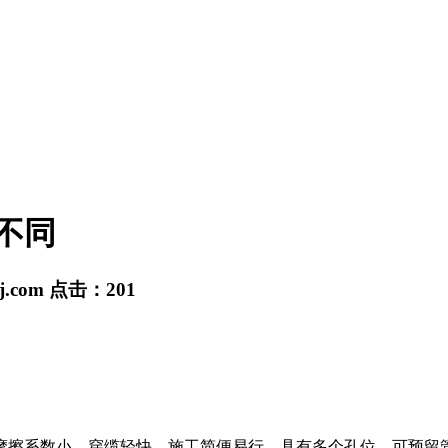
不同
sj.com
点击：
201
擦系数小，穿缆轻快，施工简便易行。具有多个孔位，可预留管