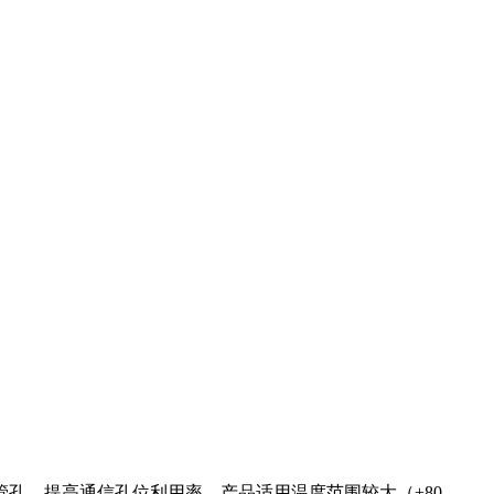
孔，提高通信孔位利用率。产品适用温度范围较大（+80-