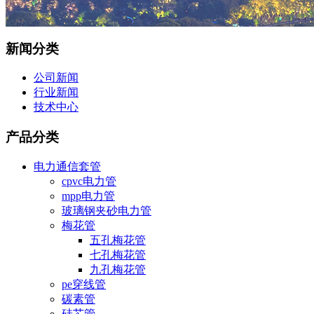
新闻分类
公司新闻
行业新闻
技术中心
产品分类
电力通信套管
cpvc电力管
mpp电力管
玻璃钢夹砂电力管
梅花管
五孔梅花管
七孔梅花管
九孔梅花管
pe穿线管
碳素管
硅芯管