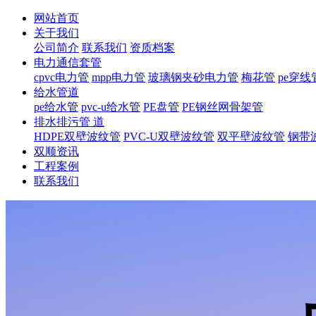
网站首页
关于我们
公司简介
联系我们
资质档案
电力通信套管
cpvc电力管
mpp电力管
玻璃钢夹砂电力管
梅花管
pe穿线
给水管道
pe给水管
pvc-u给水管
PE盘管
PE钢丝网骨架管
排水排污管 道
HDPE双壁波纹管
PVC-U双壁波纹管
双平壁波纹管
钢带
双顺资讯
工程案例
联系我们