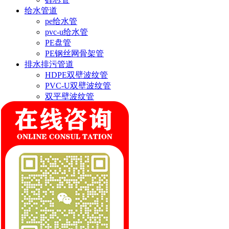
给水管道
pe给水管
pvc-u给水管
PE盘管
PE钢丝网骨架管
排水排污管道
HDPE双壁波纹管
PVC-U双壁波纹管
双平壁波纹管
钢带波纹管
ASA结构壁缠绕管
联系我们
郑州市双顺塑业有限公司
联系人:缪经理
手机:18569973955
邮箱:519050916@qq.com