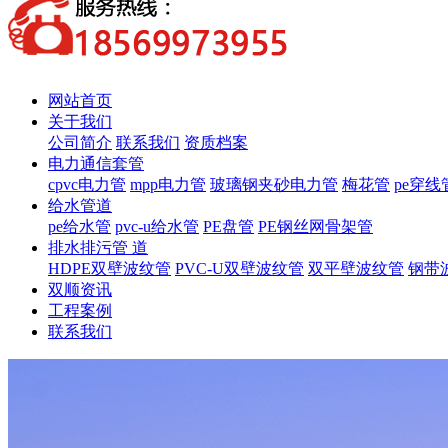
网站首页
关于我们
公司简介
联系我们
资质档案
电力通信套管
cpvc电力管
mpp电力管
玻璃钢夹砂电力管
梅花管
pe穿线
给水管道
pe给水管
pvc-u给水管
PE盘管
PE钢丝网骨架管
排水排污管 道
HDPE双壁波纹管
PVC-U双壁波纹管
双平壁波纹管
钢带
双顺资讯
工程案例
联系我们