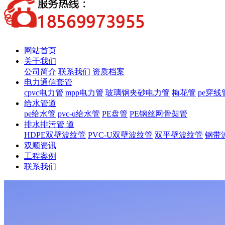
网站首页
关于我们
公司简介
联系我们
资质档案
电力通信套管
cpvc电力管
mpp电力管
玻璃钢夹砂电力管
梅花管
pe穿线
给水管道
pe给水管
pvc-u给水管
PE盘管
PE钢丝网骨架管
排水排污管 道
HDPE双壁波纹管
PVC-U双壁波纹管
双平壁波纹管
钢带
双顺资讯
工程案例
联系我们